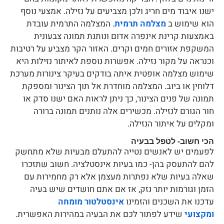
ישנו איבוד מים חריג ולכן מצביעים על נזילה. אמצעי נוסף
הוא שימוש ב
מצלמה תרמית
. המצלמה התרמית עובדת
באמצעות קרינת אינפרה אדום ונותנת תמונה צבעונית
המשקפת אזורים חמים וקרים. האזור הקר מצביע על רטיבות
וכנראה על מקור נזילה. אפשרות נוספת לאיתור נזילות היא
שימוש מצלמה אופטית איתה בודקים בעיקר צינורות מערכת
דלוחין או ביוב. המצלמה מוחדרת אל תוך הצינור ומספקת
תמונה של פנים הצינור, כך ניתן לראות האם ישנו סדק או
חור הגורם לנזילה. מכשירים אלה נותנים תמונה ברורה
ומקלים על איתור הנזילה.
הכי חשוב- לטפל בבעיה
לפעמים יש לאנשים נטייה להתעלם מבעיות שלא מתחשק
להם להתעסק בהן- כמו בעיות אינסטלציה. חשוב שתזכרו
שאלה בעיות שלא נפתרות מעצמן אלא רק מחמירות עם
הזמן וגורמות יותר נזק, אז אם אתם חושדים שיש בעיה
עדכנו את השכנים והזמינו
אינסטלטור מומחה
ומקצועי
שידע לפתור לכם את הבעיה במהירות האפשרית.