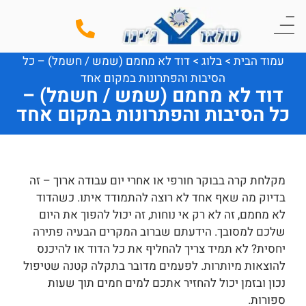
עמוד הבית
>
בלוג
>
דוד לא מחמם (שמש / חשמל) – כל
הסיבות והפתרונות במקום אחד
דוד לא מחמם (שמש / חשמל) –
כל הסיבות והפתרונות במקום אחד
מקלחת קרה בבוקר חורפי או אחרי יום עבודה ארוך – זה
בדיוק מה שאף אחד לא רוצה להתמודד איתו. כשהדוד
לא מחמם, זה לא רק אי נוחות, זה יכול להפוך את היום
שלכם למסובך. הידעתם שברוב המקרים הבעיה פתירה
יחסית? לא תמיד צריך להחליף את כל הדוד או להיכנס
להוצאות מיותרות. לפעמים מדובר בתקלה קטנה שטיפול
נכון ובזמן יכול להחזיר אתכם למים חמים תוך שעות
ספורות.