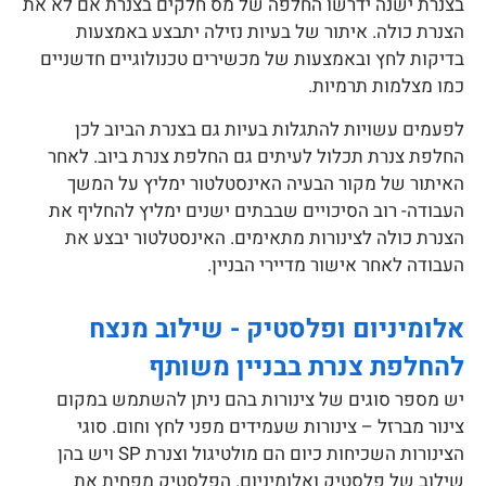
בצנרת ישנה ידרשו החלפה של מס חלקים בצנרת אם לא את
הצנרת כולה. איתור של בעיות נזילה יתבצע באמצעות
בדיקות לחץ ובאמצעות של מכשירים טכנולוגיים חדשניים
כמו מצלמות תרמיות.
לפעמים עשויות להתגלות בעיות גם בצנרת הביוב לכן
החלפת צנרת תכלול לעיתים גם החלפת צנרת ביוב. לאחר
האיתור של מקור הבעיה האינסטלטור ימליץ על המשך
העבודה- רוב הסיכויים שבבתים ישנים ימליץ להחליף את
הצנרת כולה לצינורות מתאימים. האינסטלטור יבצע את
העבודה לאחר אישור מדיירי הבניין.
אלומיניום ופלסטיק - שילוב מנצח
להחלפת צנרת בבניין משותף
יש מספר סוגים של צינורות בהם ניתן להשתמש במקום
צינור מברזל – צינורות שעמידים מפני לחץ וחום. סוגי
הצינורות השכיחות כיום הם מולטיגול וצנרת SP ויש בהן
שילוב של פלסטיק ואלומיניום. הפלסטיק מפחית את