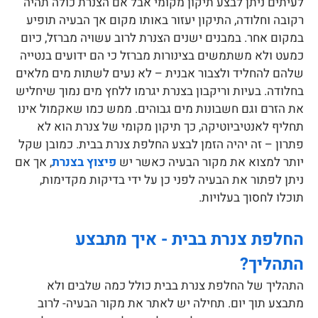
לעיתים ניתן לבצע תיקון מקומי אבל אם הצנרת כולה תהיה
רקובה וחלודה, התיקון יעזור באותו מקום אך הבעיה תופיע
במקום אחר. במבנים ישנים הצנרת לרוב עשויה מברזל, כיום
כמעט ולא משתמשים בצינורות מברזל כי הם ידועים בנטייה
שלהם להחליד ולצבור אבנית – לא נעים לשתות מים מלאים
בחלודה. בעיות וריקבון בצנרת יגרמו ללחץ מים נמוך שיחליש
את הזרם וגם חשבונות מים גבוהים. ממש כמו שאקמול אינו
תחליף לאנטיביוטיקה, כך תיקון מקומי של צנרת הוא לא
פתרון – זה יהיה הזמן לבצע החלפת צנרת בבית. כמובן שקל
יותר למצוא את מקור הבעיה כאשר יש
פיצוץ בצנרת
, אך אם
ניתן לפתור את הבעיה לפני כן על ידי בדיקות מקדימות,
תוכלו לחסוך בעלויות.
החלפת צנרת בבית - איך מתבצע
התהליך?
התהליך של החלפת צנרת בבית כולל כמה שלבים ולא
מתבצע תוך יום. תחילה יש לאתר את מקור הבעיה- לרוב