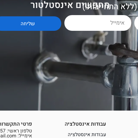
מחפשים אינסטלטור
מ
ו
מ
ל
ץ
?
ללא התחייבות!)
שליחה
עבודות אינסטלציה
פרטי התקשרות
טלפון ראשי: 073-7841857
עבודות אינסטלציה
אימייל: shlomzino@gmail.com