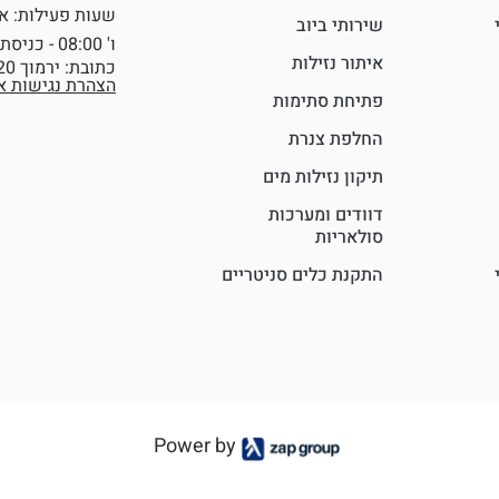
שעות פעילות: א'–ה' 2:00
שירותי ביוב
ו' 08:00 - כניסת שבת
איתור נזילות
כתובת: ירמוך 20, יקנעם עילית
הצהרת נגישות א
פתיחת סתימות
החלפת צנרת
תיקון נזילות מים
דוודים ומערכות
סולאריות
התקנת כלים סניטריים
Power by