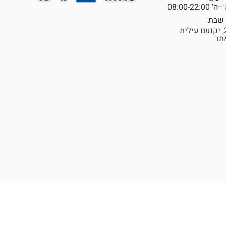
08:00-2
תר