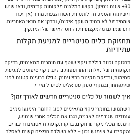
30+ שנות ניסיון), בקשו המלצות מלקוחות קודמים, ודאו שיש
רישיונות והסמכות רלוונטיות, השוו הצעות מחיר (אך זכרו
שמחיר זול לא תמיד משקף איכות), ובדקו את תנאי האחריות.
התרשמו גם מהמקצועיות והיחס האישי של המתקין.
תחזוקת כלים סניטריים למניעת תקלות
עתידיות
תחזוקה נכונה כוללת ניקוי שוטף עם חומרים מתאימים, בדיקה
תקופתית של נזילות והתרופפות ברזים, ניקוי סיפונים למניעת
סתימות, ובדיקת תקינות ברזי ניתוק. טפלו בבעיות קטנות לפני
שיתפתחו, ובמקרי ספק פנו אלינו לטיפול מיידי.
איך לשמור על כלים סניטריים חדשים לאורך זמן?
השתמשו בחומרי ניקוי מתאימים לסוג החומר, הימנעו ממים
עומדים שגורמים לאבנית, נגבו את הכלים אחרי שימוש,
הימנעו מכלי ניקוי שוחקים, בדקו תקופתית אטמים וחיבורים,
והקפידו על שימוש נכון – ללא השלכת חפצים קשים לאסלה