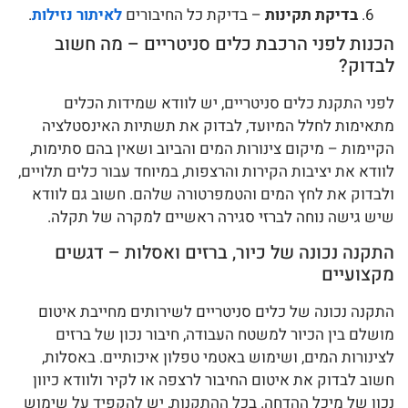
בדיקת תקינות
– בדיקת כל החיבורים
לאיתור נזילות
.
הכנות לפני הרכבת כלים סניטריים – מה חשוב
לבדוק?
לפני התקנת כלים סניטריים, יש לוודא שמידות הכלים
מתאימות לחלל המיועד, לבדוק את תשתיות האינסטלציה
הקיימות – מיקום צינורות המים והביוב ושאין בהם סתימות,
לוודא את יציבות הקירות והרצפות, במיוחד עבור כלים תלויים,
ולבדוק את לחץ המים והטמפרטורה שלהם. חשוב גם לוודא
שיש גישה נוחה לברזי סגירה ראשיים למקרה של תקלה.
התקנה נכונה של כיור, ברזים ואסלות – דגשים
מקצועיים
התקנה נכונה של כלים סניטריים לשירותים מחייבת איטום
מושלם בין הכיור למשטח העבודה, חיבור נכון של ברזים
לצינורות המים, ושימוש באטמי טפלון איכותיים. באסלות,
חשוב לבדוק את איטום החיבור לרצפה או לקיר ולוודא כיוון
נכון של מיכל ההדחה. בכל ההתקנות, יש להקפיד על שימוש