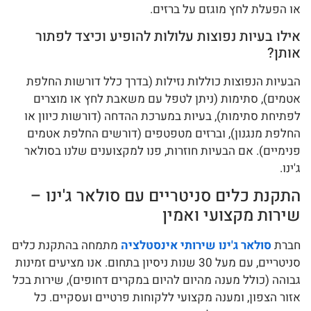
או הפעלת לחץ מוגזם על ברזים.
אילו בעיות נפוצות עלולות להופיע וכיצד לפתור
אותן?
הבעיות הנפוצות כוללות נזילות (בדרך כלל דורשות החלפת
אטמים), סתימות (ניתן לטפל עם משאבת לחץ או מוצרים
לפתיחת סתימות), בעיות במערכת ההדחה (דורשות כיוון או
החלפת מנגנון), וברזים מטפטפים (דורשים החלפת אטמים
פנימיים). אם הבעיות חוזרות, פנו למקצוענים שלנו בסולאר
ג'ינו.
התקנת כלים סניטריים עם סולאר ג'ינו –
שירות מקצועי ואמין
חברת
סולאר ג'ינו שירותי אינסטלציה
מתמחה בהתקנת כלים
סניטריים, עם מעל 30 שנות ניסיון בתחום. אנו מציעים זמינות
גבוהה (כולל מענה מהיום להיום במקרים דחופים), שירות בכל
אזור הצפון, ומענה מקצועי ללקוחות פרטיים ועסקיים. כל